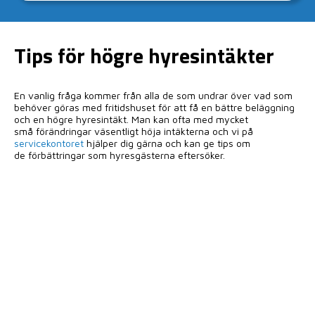
boende direkt
via vår hemsida
Tips för högre hyresintäkter
Med ca 100 objekt runt om i kommunen har vi
dom flesta typer av hus, stugor och lägenheter.
En vanlig fråga kommer från alla de som undrar över vad som
behöver göras med fritidshuset för att få en bättre beläggning
och en högre hyresintäkt. Man kan ofta med mycket
små förändringar väsentligt höja intäkterna och vi på
servicekontoret
hjälper dig gärna och kan ge tips om
de förbättringar som hyresgästerna eftersöker.