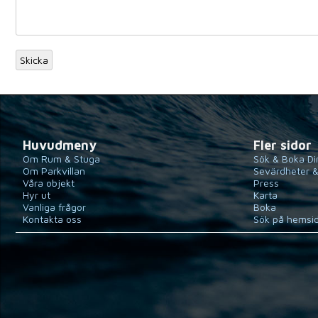
Huvudmeny
Fler sidor
Om Rum & Stuga
Sök & Boka Di
Om Parkvillan
Sevärdheter &
Våra objekt
Press
Hyr ut
Karta
Vanliga frågor
Boka
Kontakta oss
Sök på hemsi