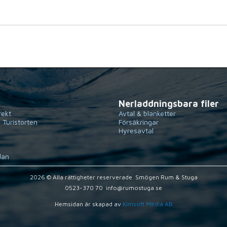
Nerladdningsbara filer
rekt
Avtal & blanketter
 Turistorten
Försäkringar
Hyresavtal
dan
2026 © Alla rättigheter reserverade  Smögen Rum & Stuga
0523-370 70  info@rumostuga.se
Hemsidan är skapad av
Kimsoft Media AB