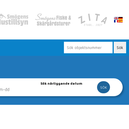
Sök närliggande datum
vår hemsida
gor och lägenheter.