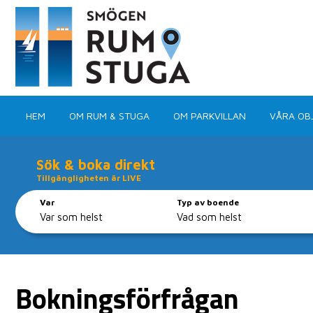
HEM
OM RUM & STUGA
OM PARKVILLAN
VÅRA OB
Sök & boka direkt
Tillgängligheten är LIVE
Var
Typ av boende
Boka ditt 
Med ca 100 objekt 
Bokningsförfrågan