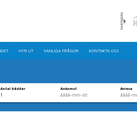
JEKT
HYR UT
VANLIGA FRÅGOR
KONTAKTA OSS
Antal bäddar
Ankomst
Avresa
boende direkt via 
runt om i kommunen har vi dom flesta typer av hus, stu