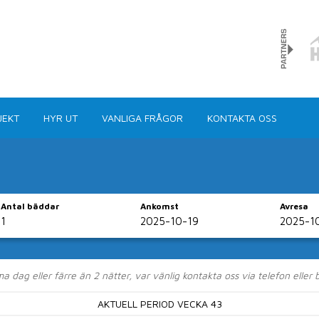
JEKT
HYR UT
VANLIGA FRÅGOR
KONTAKTA OSS
Antal bäddar
Ankomst
Avresa
boende direkt via 
dag eller färre än 2 nätter, var vänlig kontakta oss via telefon eller
runt om i kommunen har vi dom flesta typer av hus, stu
AKTUELL PERIOD VECKA 43