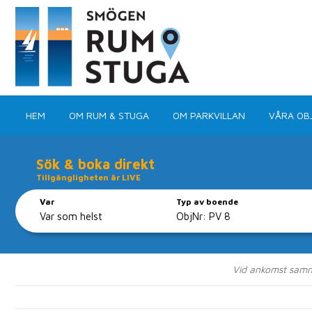
HEM
OM RUM & STUGA
OM PARKVILLAN
VÅRA OB
Sök & boka direkt
Tillgängligheten är LIVE
Var
Typ av boende
Boka ditt 
Vid ankomst samma 
Med ca 100 objekt 