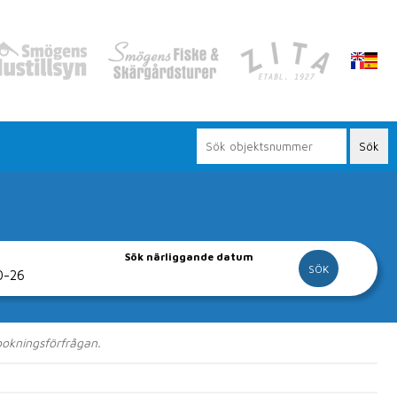
Sök närliggande datum
vår hemsida
 bokningsförfrågan.
gor och lägenheter.