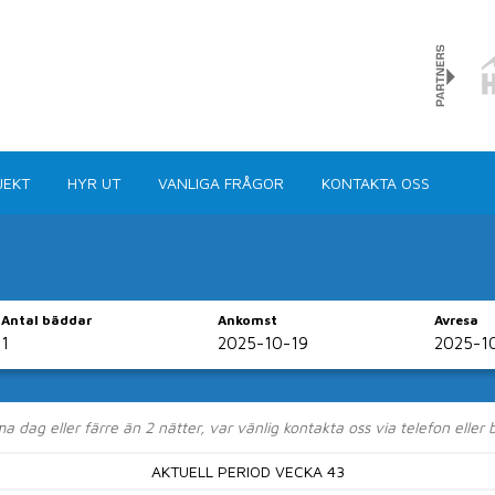
JEKT
HYR UT
VANLIGA FRÅGOR
KONTAKTA OSS
Antal bäddar
Ankomst
Avresa
boende direkt via 
dag eller färre än 2 nätter, var vänlig kontakta oss via telefon eller
runt om i kommunen har vi dom flesta typer av hus, stu
AKTUELL PERIOD VECKA 43