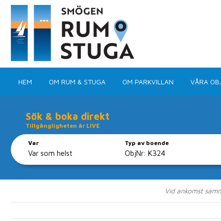
HEM
OM RUM & STUGA
OM PARKVILLAN
VÅRA OB
Sök & boka direkt
Tillgängligheten är LIVE
Var
Typ av boende
Boka ditt 
Vid ankomst samma 
Med ca 100 objekt 