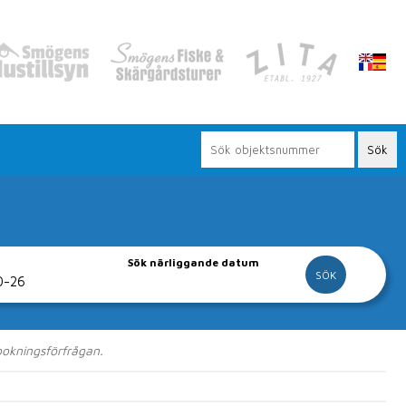
Sök närliggande datum
vår hemsida
 bokningsförfrågan.
gor och lägenheter.